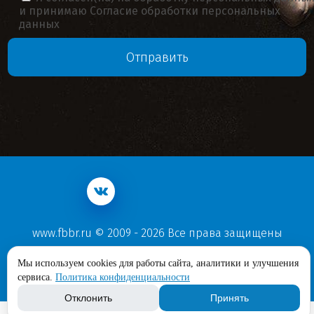
и принимаю
Согласие обработки персональных
данных
www.fbbr.ru © 2009 - 2026 Все права защищены
Политика конфиденциальности
Мы используем cookies для работы сайта, аналитики и улучшения
Согласие обработки персональных данных
сервиса.
Политика конфиденциальности
Отклонить
Принять