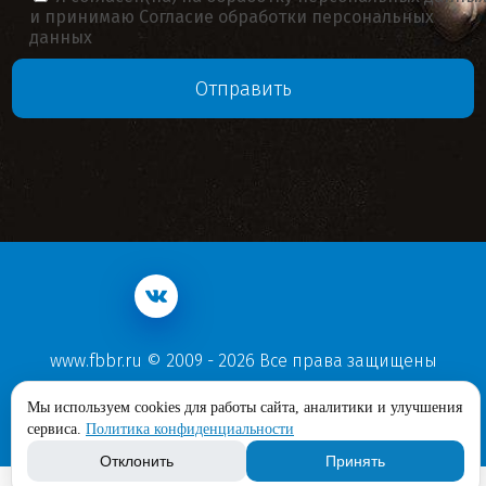
и принимаю
Согласие обработки персональных
данных
www.fbbr.ru © 2009 - 2026 Все права защищены
Политика конфиденциальности
Мы используем cookies для работы сайта, аналитики и улучшения
Согласие обработки персональных данных
сервиса.
Политика конфиденциальности
Отклонить
Принять