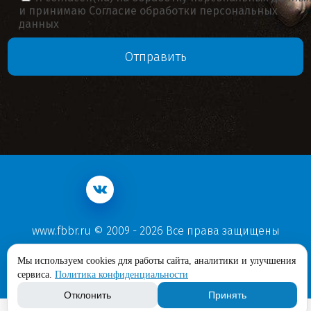
и принимаю
Согласие обработки персональных
данных
www.fbbr.ru © 2009 - 2026 Все права защищены
Политика конфиденциальности
Мы используем cookies для работы сайта, аналитики и улучшения
Согласие обработки персональных данных
сервиса.
Политика конфиденциальности
Отклонить
Принять