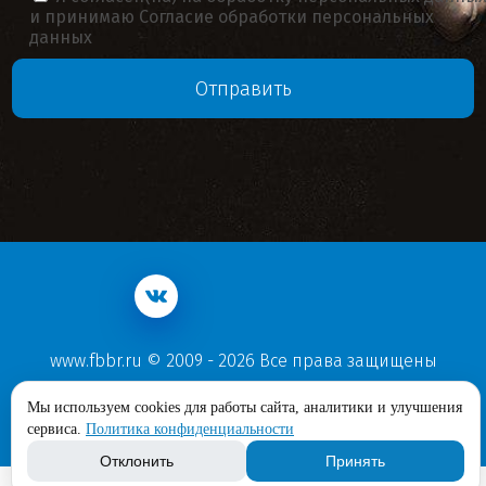
и принимаю
Согласие обработки персональных
данных
www.fbbr.ru © 2009 - 2026 Все права защищены
Политика конфиденциальности
Мы используем cookies для работы сайта, аналитики и улучшения
Согласие обработки персональных данных
сервиса.
Политика конфиденциальности
Отклонить
Принять